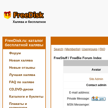
Халява и бесплатное
FreeDisk.ru: каталог
бесплатной халявы
Search
|
Memberlist
|
Usergroups
|
FAQ
Форум
FreeStuff / FreeBie Forum Index
Новая халява
Новые отзывы
Avatar
Лучшая халява
Site Admin
FAQ по халяве
Contact admin
CD,DVD-диски
E-mail address:
Каталоги и буклеты
Private Message:
Плакаты и
MSN Messenger:
календари