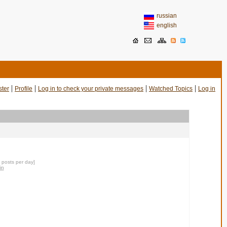
russian
english
|
|
|
|
ster
Profile
Log in to check your private messages
Watched Topics
Log in
2 posts per day]
in