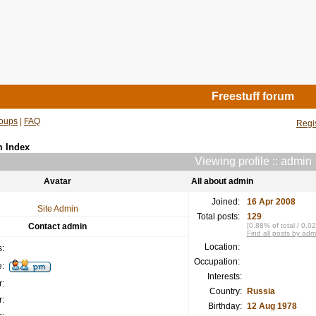
Freestuff forum
oups
|
FAQ
Regi
m Index
Viewing profile :: admin
Avatar
All about admin
Joined:
16 Apr 2008
Site Admin
Total posts:
129
Contact admin
[0.88% of total / 0.0
Find all posts by adm
Location:
:
Occupation:
:
Interests:
:
Country:
Russia
:
Birthday:
12 Aug 1978