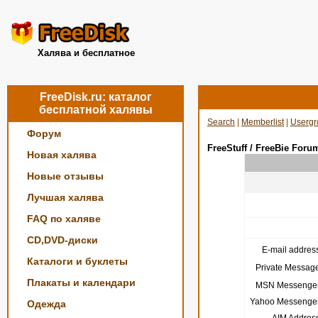
Халява и бесплатное
FreeDisk.ru: каталог
бесплатной халявы
Search
|
Memberlist
|
Usergr
Форум
FreeStuff / FreeBie Foru
Новая халява
Новые отзывы
Лучшая халява
FAQ по халяве
CD,DVD-диски
E-mail address
Каталоги и буклеты
Private Message
Плакаты и календари
MSN Messenger
Yahoo Messenger
Одежда