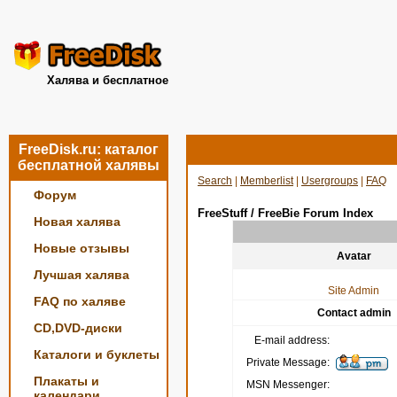
Халява и бесплатное
FreeDisk.ru: каталог
бесплатной халявы
Search
|
Memberlist
|
Usergroups
|
FAQ
Форум
FreeStuff / FreeBie Forum Index
Новая халява
Новые отзывы
Avatar
Лучшая халява
Site Admin
FAQ по халяве
Contact admin
CD,DVD-диски
E-mail address:
Каталоги и буклеты
Private Message:
Плакаты и
MSN Messenger:
календари