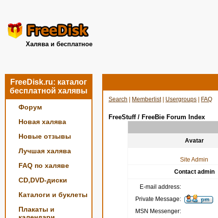
Халява и бесплатное
FreeDisk.ru: каталог
бесплатной халявы
Search
|
Memberlist
|
Usergroups
|
FAQ
Форум
FreeStuff / FreeBie Forum Index
Новая халява
Новые отзывы
Avatar
Лучшая халява
Site Admin
FAQ по халяве
Contact admin
CD,DVD-диски
E-mail address:
Каталоги и буклеты
Private Message:
Плакаты и
MSN Messenger:
календари