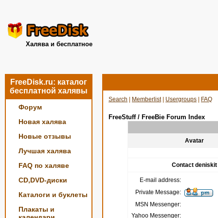
Халява и бесплатное
FreeDisk.ru: каталог
бесплатной халявы
Search
|
Memberlist
|
Usergroups
|
FAQ
Форум
FreeStuff / FreeBie Forum Index
Новая халява
Новые отзывы
Avatar
Лучшая халява
FAQ по халяве
Contact deniskit
CD,DVD-диски
E-mail address:
Private Message:
Каталоги и буклеты
MSN Messenger:
Плакаты и
Yahoo Messenger:
календари