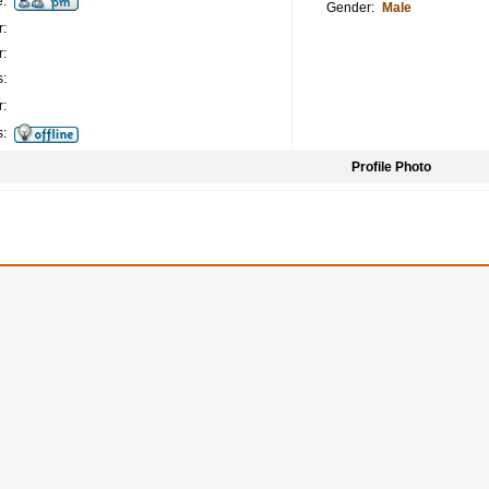
:
Gender:
Male
:
:
:
:
s:
Profile Photo