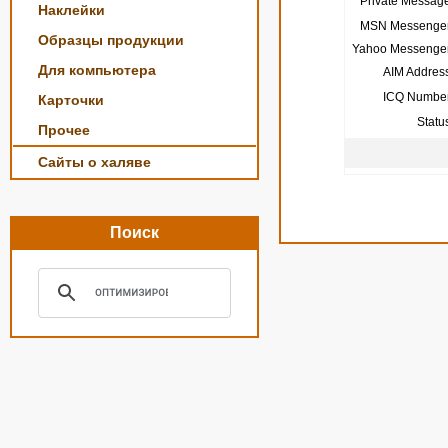
Private Message
Наклейки
MSN Messenger
Образцы продукции
Yahoo Messenger
Для компьютера
AIM Address
ICQ Number
Карточки
Statu
Прочее
Сайты о халяве
Поиск