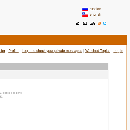
russian
english
|
|
|
|
ster
Profile
Log in to check your private messages
Watched Topics
Log in
31 posts per day]
69