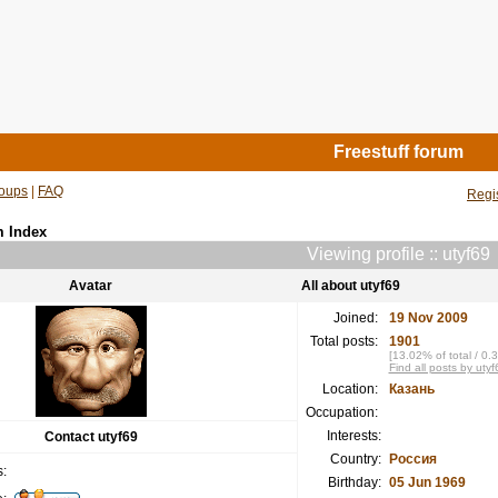
Freestuff forum
oups
|
FAQ
Regi
m Index
Viewing profile :: utyf69
Avatar
All about utyf69
Joined:
19 Nov 2009
Total posts:
1901
[13.02% of total / 0.
Find all posts by utyf
Location:
Казань
Occupation:
Interests:
Contact utyf69
Country:
Россия
:
Birthday:
05 Jun 1969