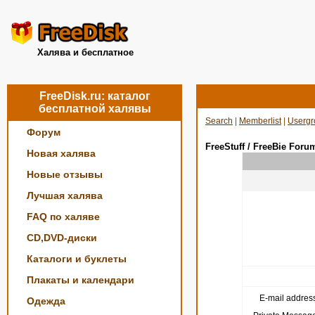
Халява и бесплатное
FreeDisk.ru: каталог
бесплатной халявы
Search
|
Memberlist
|
Usergr
Форум
FreeStuff / FreeBie Foru
Новая халява
Новые отзывы
Лучшая халява
FAQ по халяве
CD,DVD-диски
Каталоги и буклеты
Плакаты и календари
E-mail address
Одежда