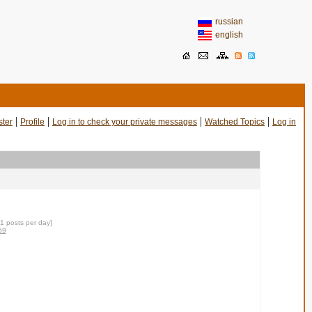
russian
english
|
|
|
|
ster
Profile
Log in to check your private messages
Watched Topics
Log in
31 posts per day]
69