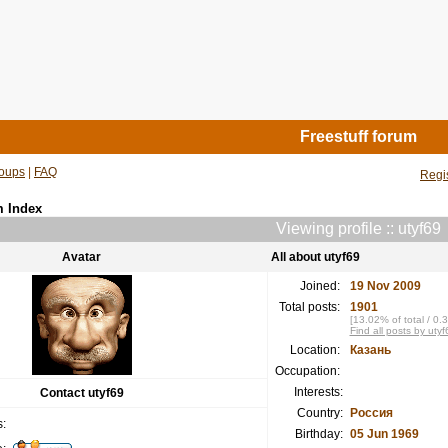
Freestuff forum
oups
|
FAQ
Regi
m Index
Viewing profile :: utyf69
Avatar
All about utyf69
Joined:
19 Nov 2009
Total posts:
1901
[13.02% of total / 0.
Find all posts by utyf
Location:
Казань
Occupation:
Interests:
Contact utyf69
Country:
Россия
:
Birthday:
05 Jun 1969