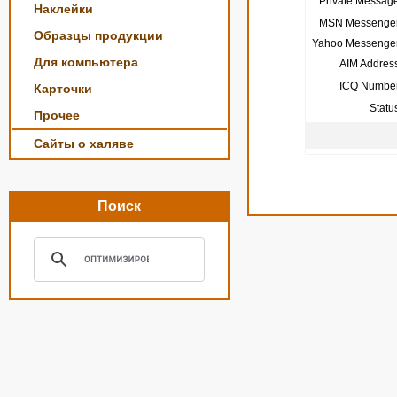
Private Message
Наклейки
MSN Messenger
Образцы продукции
Yahoo Messenger
Для компьютера
AIM Address
ICQ Number
Карточки
Statu
Прочее
Сайты о халяве
Поиск