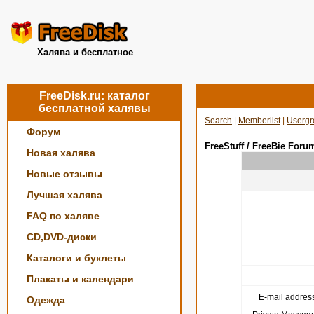
Халява и бесплатное
FreeDisk.ru: каталог
бесплатной халявы
Search
|
Memberlist
|
Usergr
Форум
FreeStuff / FreeBie Foru
Новая халява
Новые отзывы
Лучшая халява
FAQ по халяве
CD,DVD-диски
Каталоги и буклеты
Плакаты и календари
E-mail address
Одежда