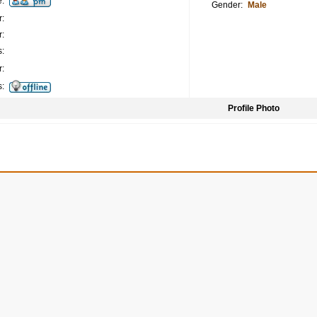
:
Gender:
Male
:
:
:
:
s:
Profile Photo