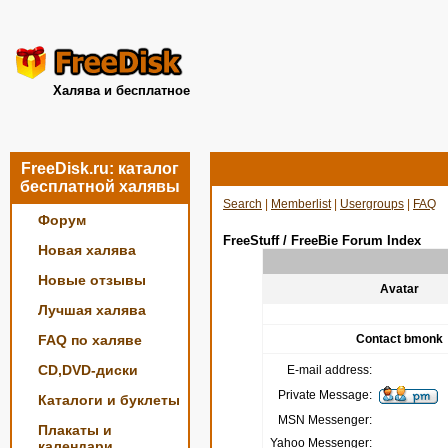
Халява и бесплатное
FreeDisk.ru: каталог
бесплатной халявы
Search
|
Memberlist
|
Usergroups
|
FAQ
Форум
FreeStuff / FreeBie Forum Index
Новая халява
Новые отзывы
Avatar
Лучшая халява
FAQ по халяве
Contact bmonk
CD,DVD-диски
E-mail address:
Private Message:
Каталоги и буклеты
MSN Messenger:
Плакаты и
Yahoo Messenger:
календари