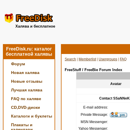
Халява и бесплатное
FreeDisk.ru: каталог
бесплатной халявы
Search
|
Memberlist
|
Usergroups
|
FAQ
Форум
FreeStuff / FreeBie Forum Index
Новая халява
Новые отзывы
Avatar
Лучшая халява
FAQ по халяве
Contact SSaNNe
CD,DVD-диски
E-mail address:
Private Message:
Каталоги и буклеты
MSN Messenger:
Плакаты и
Yahoo Messenger:
календари