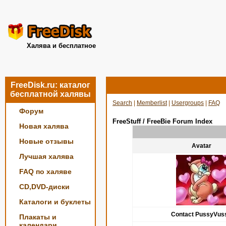
Халява и бесплатное
FreeDisk.ru: каталог
бесплатной халявы
Search
|
Memberlist
|
Usergroups
|
FAQ
Форум
FreeStuff / FreeBie Forum Index
Новая халява
Новые отзывы
Avatar
Лучшая халява
FAQ по халяве
CD,DVD-диски
Каталоги и буклеты
Contact PussyVus
Плакаты и
календари