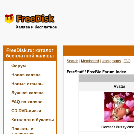
Халява и бесплатное
FreeDisk.ru: каталог
бесплатной халявы
Search
|
Memberlist
|
Usergroups
|
FAQ
Форум
FreeStuff / FreeBie Forum Index
Новая халява
Новые отзывы
Avatar
Лучшая халява
FAQ по халяве
CD,DVD-диски
Каталоги и буклеты
Contact PussyVus
Плакаты и
календари