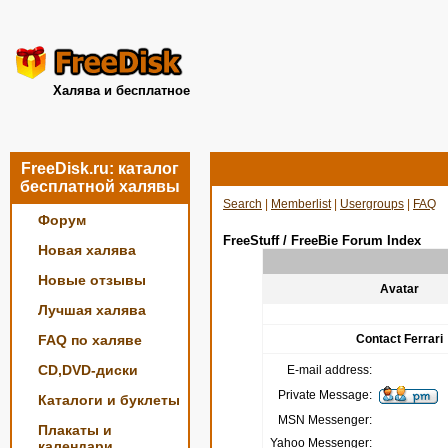
Халява и бесплатное
FreeDisk.ru: каталог
бесплатной халявы
Search
|
Memberlist
|
Usergroups
|
FAQ
Форум
FreeStuff / FreeBie Forum Index
Новая халява
Новые отзывы
Avatar
Лучшая халява
FAQ по халяве
Contact Ferrari
CD,DVD-диски
E-mail address:
Private Message:
Каталоги и буклеты
MSN Messenger:
Плакаты и
Yahoo Messenger:
календари