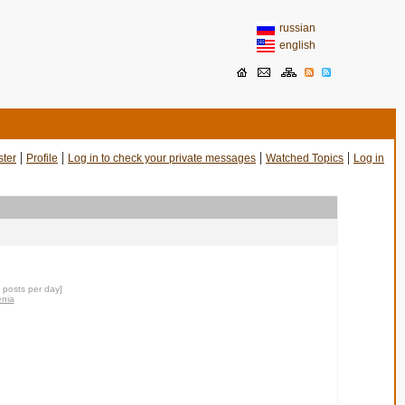
russian
english
|
|
|
|
ster
Profile
Log in to check your private messages
Watched Topics
Log in
0 posts per day]
enia