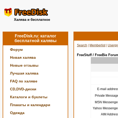
Халява и бесплатное
FreeDisk.ru: каталог
бесплатной халявы
Search
|
Memberlist
|
Usergr
Форум
FreeStuff / FreeBie Foru
Новая халява
Новые отзывы
Лучшая халява
FAQ по халяве
CD,DVD-диски
E-mail address
Private Message
Каталоги и буклеты
MSN Messenger
Плакаты и календари
Yahoo Messenger
Одежда
AIM Address