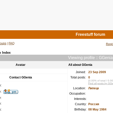
Freestuff forum
oups
|
FAQ
Regi
m Index
Viewing profile :: GGenia
Avatar
All about GGenia
Joined:
23 Sep 2009
Contact GGenia
Total posts:
0
[0.00% of total / 0.0
Find all posts by GG
:
Location:
Липецк
:
Occupation:
:
Interests:
:
Country:
Россия
:
Birthday:
08 May 1984