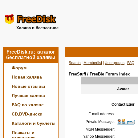
Халява и бесплатное
FreeDisk.ru: каталог
бесплатной халявы
Search
|
Memberlist
|
Usergroups
|
FAQ
Форум
FreeStuff / FreeBie Forum Index
Новая халява
Новые отзывы
Avatar
Лучшая халява
FAQ по халяве
Contact Egor
CD,DVD-диски
E-mail address:
Private Message:
Каталоги и буклеты
MSN Messenger:
Плакаты и
Yahoo Messenger:
календари