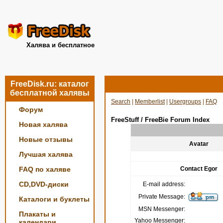
Халява и бесплатное
FreeDisk.ru: каталог
бесплатной халявы
Search
|
Memberlist
|
Usergroups
|
FAQ
Форум
FreeStuff / FreeBie Forum Index
Новая халява
Новые отзывы
Avatar
Лучшая халява
FAQ по халяве
Contact Egor
CD,DVD-диски
E-mail address:
Private Message:
Каталоги и буклеты
MSN Messenger:
Плакаты и
Yahoo Messenger:
календари