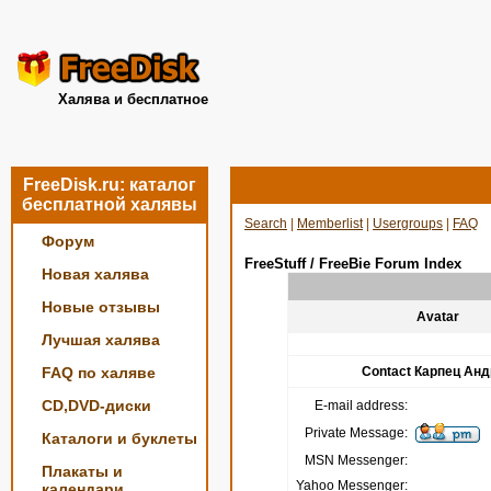
Халява и бесплатное
FreeDisk.ru: каталог
бесплатной халявы
Search
|
Memberlist
|
Usergroups
|
FAQ
Форум
FreeStuff / FreeBie Forum Index
Новая халява
Новые отзывы
Avatar
Лучшая халява
FAQ по халяве
Contact Карпец Ан
CD,DVD-диски
E-mail address:
Private Message:
Каталоги и буклеты
MSN Messenger:
Плакаты и
Yahoo Messenger:
календари