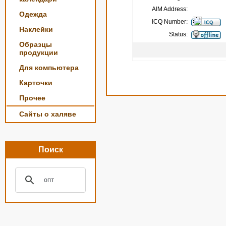
AIM Address:
Одежда
ICQ Number:
Наклейки
Status:
Образцы
продукции
Для компьютера
Карточки
Прочее
Сайты о халяве
Поиск