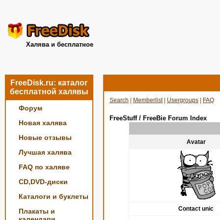
Халява и бесплатное
FreeDisk.ru: каталог
бесплатной халявы
Search
|
Memberlist
|
Usergroups
|
FAQ
Форум
FreeStuff / FreeBie Forum Index
Новая халява
Новые отзывы
Avatar
Лучшая халява
FAQ по халяве
CD,DVD-диски
Каталоги и буклеты
Contact unic
Плакаты и
календари