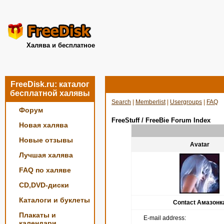
Халява и бесплатное
FreeDisk.ru: каталог
бесплатной халявы
Search
|
Memberlist
|
Usergroups
|
FAQ
Форум
FreeStuff / FreeBie Forum Index
Новая халява
Новые отзывы
Avatar
Лучшая халява
FAQ по халяве
CD,DVD-диски
Каталоги и буклеты
Contact Амазонк
Плакаты и
E-mail address:
календари