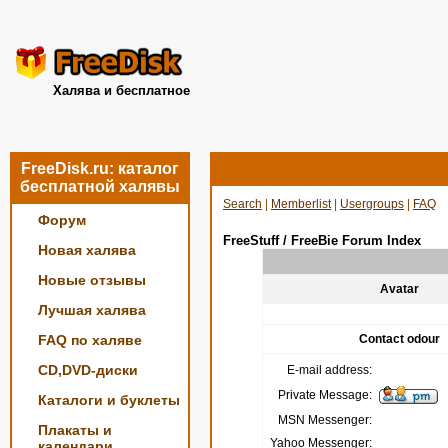
Халява и бесплатное
FreeDisk.ru: каталог
бесплатной халявы
Search
|
Memberlist
|
Usergroups
|
FAQ
Форум
FreeStuff / FreeBie Forum Index
Новая халява
Новые отзывы
Avatar
Лучшая халява
FAQ по халяве
Contact odour
CD,DVD-диски
E-mail address:
Private Message:
Каталоги и буклеты
MSN Messenger:
Плакаты и
Yahoo Messenger:
календари