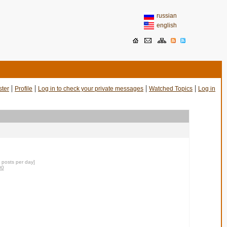
russian
english
|
|
|
|
ster
Profile
Log in to check your private messages
Watched Topics
Log in
0 posts per day]
00