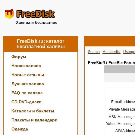
Халява и бесплатное
FreeDisk.ru: каталог
бесплатной халявы
Search
|
Memberlist
|
Usergr
Форум
FreeStuff / FreeBie Foru
Новая халява
Новые отзывы
Лучшая халява
FAQ по халяве
CD,DVD-диски
E-mail address
Private Message
Каталоги и буклеты
MSN Messenger
Плакаты и календари
Yahoo Messenger
Одежда
AIM Address