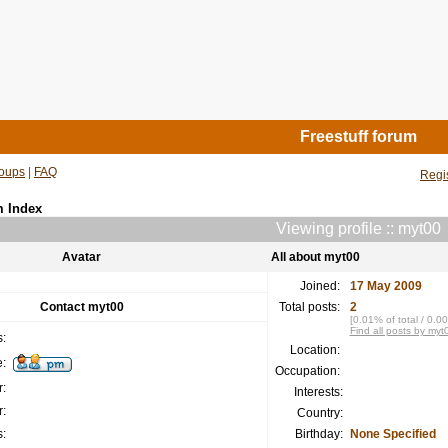
Freestuff forum
oups
|
FAQ
Regi
m Index
Viewing profile :: myt00
Avatar
All about myt00
Joined:
17 May 2009
Contact myt00
Total posts:
2
[0.01% of total / 0.0
Find all posts by myt
:
Location:
:
Occupation:
:
Interests:
:
Country:
:
Birthday:
None Specified