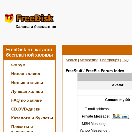
Халява и бесплатное
FreeDisk.ru: каталог
бесплатной халявы
Search
|
Memberlist
|
Usergroups
|
FAQ
Форум
FreeStuff / FreeBie Forum Index
Новая халява
Новые отзывы
Avatar
Лучшая халява
FAQ по халяве
Contact myt00
CD,DVD-диски
E-mail address:
Private Message:
Каталоги и буклеты
MSN Messenger:
Плакаты и
Yahoo Messenger:
календари