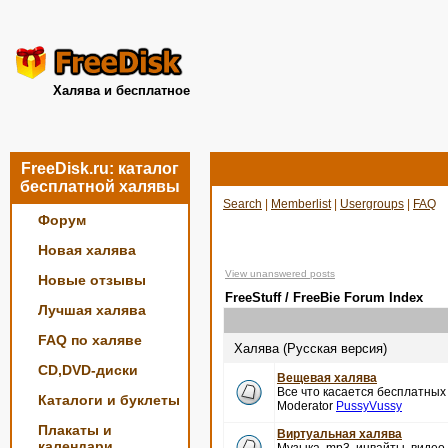
Халява и бесплатное
FreeDisk.ru: каталог
бесплатной халявы
Search
|
Memberlist
|
Usergroups
|
FAQ
Форум
Новая халява
View unanswered posts
Новые отзывы
FreeStuff / FreeBie Forum Index
Лучшая халява
FAQ по халяве
Халява (Русская версия)
CD,DVD-диски
Вещевая халява
Все что касается бесплатных
Каталоги и буклеты
Moderator
PussyVussy
Плакаты и
Виртуальная халява
календари