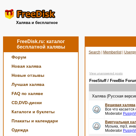
Халява и бесплатное
FreeDisk.ru: каталог
бесплатной халявы
Search
|
Memberlist
|
Usergr
Форум
Новая халява
View unanswered posts
Новые отзывы
FreeStuff / FreeBie Foru
Лучшая халява
FAQ по халяве
Халява (Русская верси
CD,DVD-диски
Вещевая халява
Все что касается
Каталоги и буклеты
Moderator
PussyV
Плакаты и календари
Виртуальная ха
Музыка, mp3, инва
Одежда
Moderator
PussyV