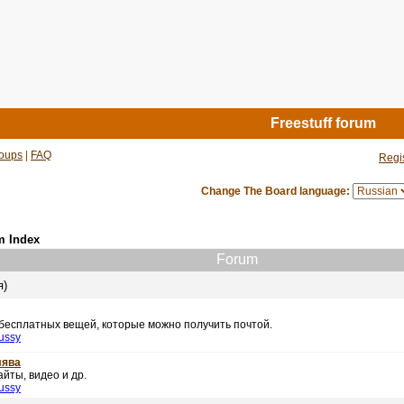
Freestuff forum
oups
|
FAQ
Regi
Change The Board language:
m Index
Forum
я)
 бесплатных вещей, которые можно получить почтой.
ussy
лява
йты, видео и др.
ussy