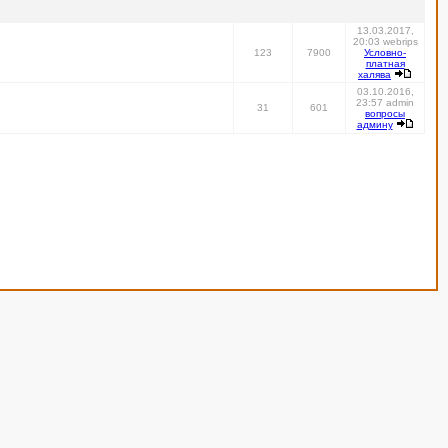
13.03.2017,
20:03 webrips
123
7900
Условно-
платная
халява
03.10.2016,
23:57 admin
31
601
вопросы
админу