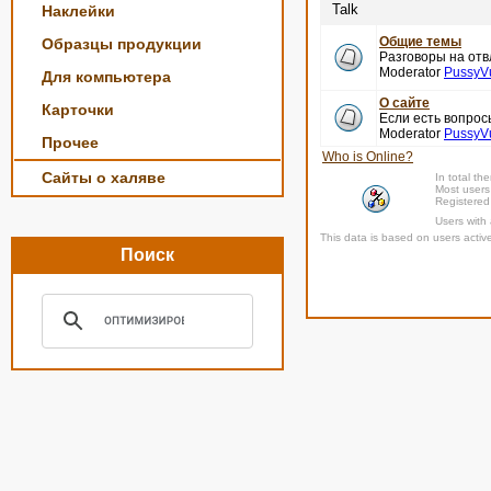
Talk
Наклейки
Общие темы
Образцы продукции
Разговоры на отв
Moderator
PussyV
Для компьютера
О сайте
Карточки
Если есть вопро
Moderator
PussyV
Прочее
Who is Online?
Сайты о халяве
In total th
Most users
Registered
Users with
This data is based on users activ
Поиск