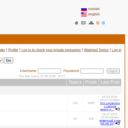
russian
english
|
|
|
|
ster
Profile
Log in to check your private messages
Watched Topics
Log in
Username:
Password:
The time now is 07.08.2026, 16:27
Topics
Posts
Last Post
16.03.2024,
03:37 GunMan
153
5885
Что случилось
с сайтом
моего д…
24.07.2021,
12:53 telo4ka
20
219
крякнутый стим
(26.09.10)