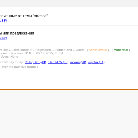
леченные от темы "халява".
ussy
сы или предложения
ussy
ere are
1
users online :: 0 Registered, 0 Hidden and 1 Guest [
Administrator
] [
Moderator
]
 ever online was
5110
on 05.10.2015, 06:34
 Users: None
 a birthday today:
CollupDan (43)
,
dilan7475 (30)
,
mrxam (50)
,
vnycha (34)
e over the past five minutes