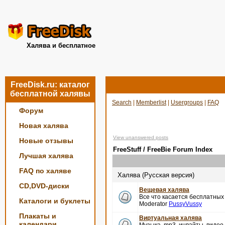
Халява и бесплатное
FreeDisk.ru: каталог
бесплатной халявы
Search
|
Memberlist
|
Usergroups
|
FAQ
Форум
Новая халява
View unanswered posts
Новые отзывы
FreeStuff / FreeBie Forum Index
Лучшая халява
FAQ по халяве
Халява (Русская версия)
CD,DVD-диски
Вещевая халява
Все что касается бесплатных
Каталоги и буклеты
Moderator
PussyVussy
Плакаты и
Виртуальная халява
календари