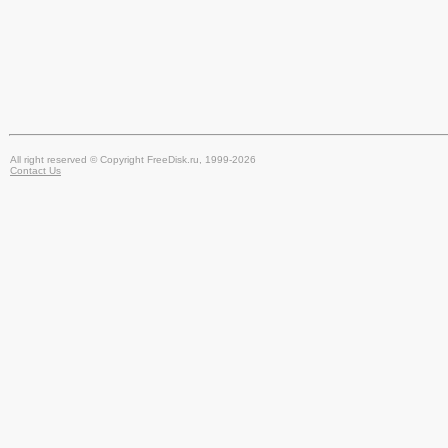
All right reserved © Copyright FreeDisk.ru, 1999-2026
Contact Us