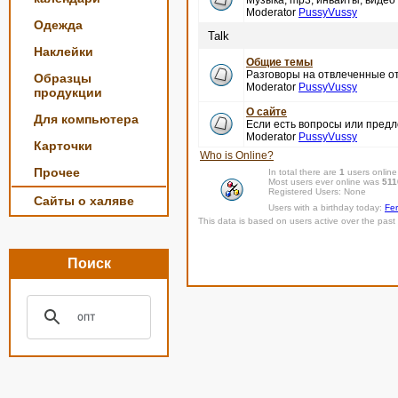
Музыка, mp3, инвайты, видео 
Moderator
PussyVussy
Одежда
Talk
Наклейки
Общие темы
Разговоры на отвлеченные от
Образцы
Moderator
PussyVussy
продукции
О сайте
Для компьютера
Если есть вопросы или пред
Moderator
PussyVussy
Карточки
Who is Online?
Прочее
In total there are
1
users online
Most users ever online was
511
Registered Users: None
Сайты о халяве
Users with a birthday today:
Fer
This data is based on users active over the past 
Поиск