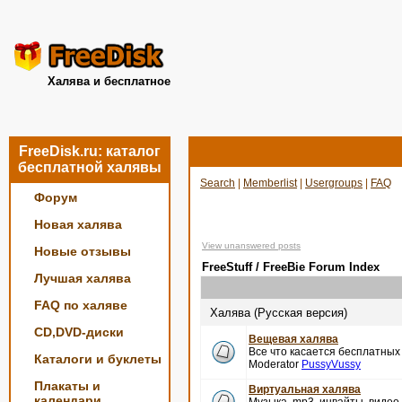
Халява и бесплатное
FreeDisk.ru: каталог
бесплатной халявы
Search
|
Memberlist
|
Usergroups
|
FAQ
Форум
Новая халява
View unanswered posts
Новые отзывы
FreeStuff / FreeBie Forum Index
Лучшая халява
FAQ по халяве
Халява (Русская версия)
CD,DVD-диски
Вещевая халява
Все что касается бесплатных
Каталоги и буклеты
Moderator
PussyVussy
Плакаты и
Виртуальная халява
календари