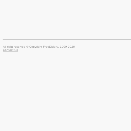
All right reserved © Copyright FreeDisk.ru, 1999-2026
Contact Us