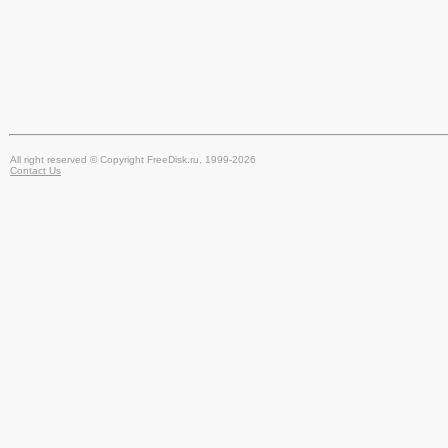
All right reserved © Copyright FreeDisk.ru, 1999-2026
Contact Us