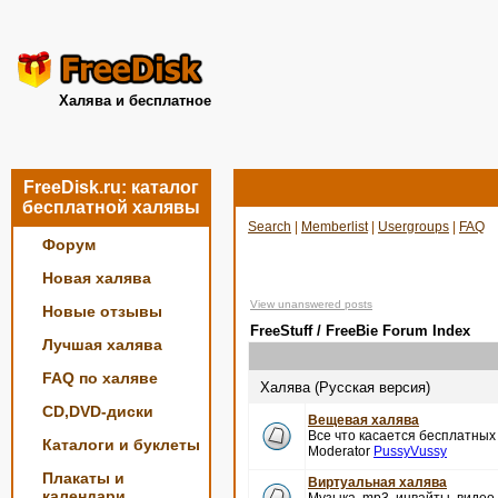
Халява и бесплатное
FreeDisk.ru: каталог
бесплатной халявы
Search
|
Memberlist
|
Usergroups
|
FAQ
Форум
Новая халява
View unanswered posts
Новые отзывы
FreeStuff / FreeBie Forum Index
Лучшая халява
FAQ по халяве
Халява (Русская версия)
CD,DVD-диски
Вещевая халява
Все что касается бесплатных
Каталоги и буклеты
Moderator
PussyVussy
Плакаты и
Виртуальная халява
календари