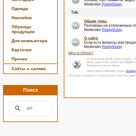
Музыка, mp3, инвайты, видео 
Moderator
PussyVussy
Одежда
Talk
Наклейки
Общие темы
Разговоры на отвлеченные от
Образцы
Moderator
PussyVussy
продукции
О сайте
Для компьютера
Если есть вопросы или пред
Moderator
PussyVussy
Карточки
Who is Online?
Прочее
In total there are
1
users online ::
Most users ever online was
5110
on
Registered Users: None
Сайты о халяве
Users with a birthday today:
Andrey
This data is based on users active over the past 
Поиск