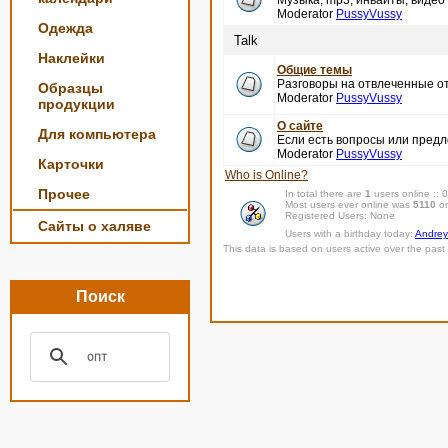
Музыка, mp3, инвайты, видео 
Moderator
PussyVussy
Одежда
Talk
Наклейки
Общие темы
Разговоры на отвлеченные от
Образцы
Moderator
PussyVussy
продукции
О сайте
Для компьютера
Если есть вопросы или пред
Moderator
PussyVussy
Карточки
Who is Online?
Прочее
In total there are
1
users online ::
Most users ever online was
5110
on
Registered Users: None
Сайты о халяве
Users with a birthday today:
Andrey
This data is based on users active over the past 
Поиск