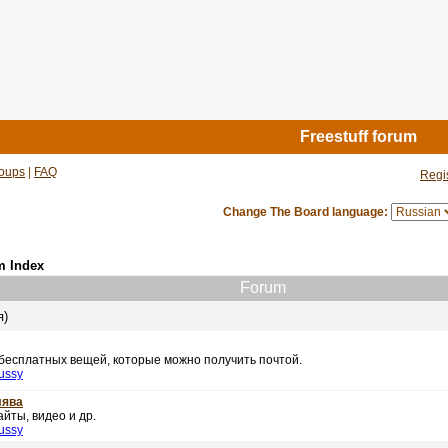
Freestuff forum
oups
|
FAQ
Regi
Change The Board language:
m Index
Forum
я)
 бесплатных вещей, которые можно получить почтой.
ussy
лява
йты, видео и др.
ussy