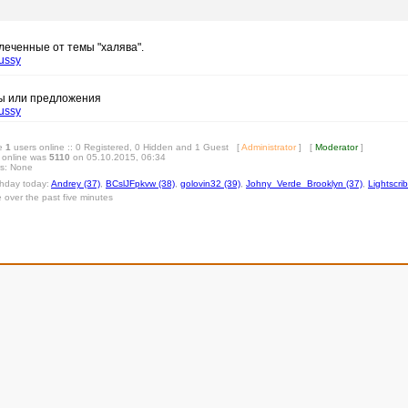
леченные от темы "халява".
ussy
сы или предложения
ussy
re
1
users online :: 0 Registered, 0 Hidden and 1 Guest [
Administrator
] [
Moderator
]
 online was
5110
on 05.10.2015, 06:34
rs: None
rthday today:
Andrey (37)
,
BCslJFpkvw (38)
,
golovin32 (39)
,
Johny_Verde_Brooklyn (37)
,
Lightscri
e over the past five minutes