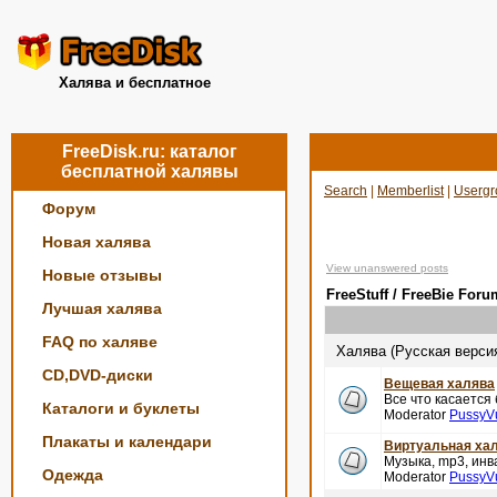
Халява и бесплатное
FreeDisk.ru: каталог
бесплатной халявы
Search
|
Memberlist
|
Usergr
Форум
Новая халява
View unanswered posts
Новые отзывы
FreeStuff / FreeBie Foru
Лучшая халява
FAQ по халяве
Халява (Русская верси
CD,DVD-диски
Вещевая халява
Все что касается
Каталоги и буклеты
Moderator
PussyV
Плакаты и календари
Виртуальная ха
Музыка, mp3, инва
Одежда
Moderator
PussyV