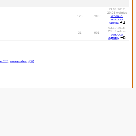
13.03.2017,
20:03 webrips
123
7900
Условно-
платная
халява
03.10.2016,
23:57 admin
31
601
вопросы
админу
be (35)
,
meagmabog (66)