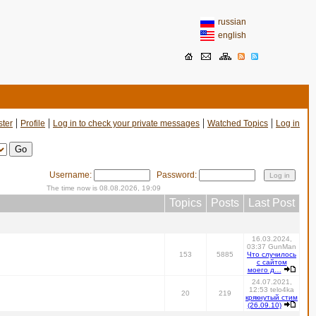
russian
english
|
|
|
|
ster
Profile
Log in to check your private messages
Watched Topics
Log in
Username:
Password:
The time now is 08.08.2026, 19:09
Topics
Posts
Last Post
16.03.2024,
03:37 GunMan
153
5885
Что случилось
с сайтом
моего д…
24.07.2021,
12:53 telo4ka
20
219
крякнутый стим
(26.09.10)