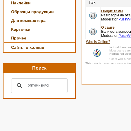
Talk
Наклейки
Общие темы
Образцы продукции
Разговоры на отв
Moderator
PussyV
Для компьютера
О сайте
Карточки
Если есть вопро
Moderator
PussyV
Прочее
Who is Online?
Сайты о халяве
In total there a
Most users ever
Registered Use
Users with a bi
This data is based on users activ
Поиск