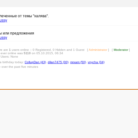
леченные от темы "халява".
ussy
сы или предложения
ussy
ere are
1
users online :: 0 Registered, 0 Hidden and 1 Guest [
Administrator
] [
Moderator
]
 ever online was
5110
on 05.10.2015, 06:34
 Users: None
 a birthday today:
CollupDan (43)
,
dilan7475 (30)
,
mrxam (50)
,
vnycha (34)
e over the past five minutes