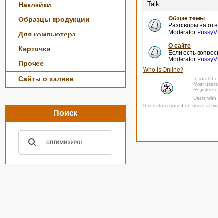
Talk
Наклейки
Общие темы
Образцы продукции
Разговоры на отв
Moderator
PussyV
Для компьютера
О сайте
Карточки
Если есть вопро
Moderator
PussyV
Прочее
Who is Online?
Сайты о халяве
In total th
Most users
Registered
Users with
This data is based on users activ
Поиск