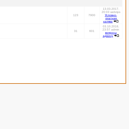
13.03.2017,
20:03 webrips
123
7900
Условно-
платная
халява
03.10.2016,
23:57 admin
31
601
вопросы
админу