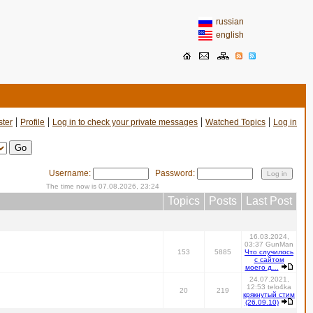
russian
english
|
|
|
|
ster
Profile
Log in to check your private messages
Watched Topics
Log in
Username:
Password:
The time now is 07.08.2026, 23:24
Topics
Posts
Last Post
16.03.2024,
03:37 GunMan
153
5885
Что случилось
с сайтом
моего д…
24.07.2021,
12:53 telo4ka
20
219
крякнутый стим
(26.09.10)