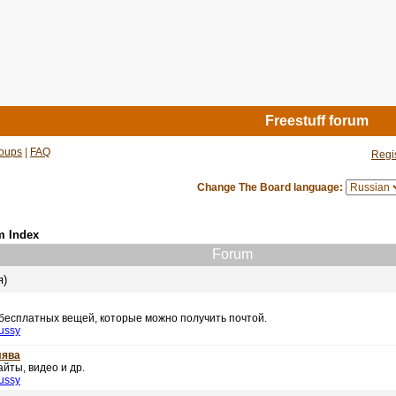
Freestuff forum
oups
|
FAQ
Regi
Change The Board language:
m Index
Forum
я)
 бесплатных вещей, которые можно получить почтой.
ussy
лява
йты, видео и др.
ussy