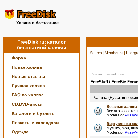
Халява и бесплатное
FreeDisk.ru: каталог
бесплатной халявы
Search
|
Memberlist
|
Usergr
Форум
Новая халява
View unanswered posts
Новые отзывы
FreeStuff / FreeBie Foru
Лучшая халява
FAQ по халяве
Халява (Русская верси
CD,DVD-диски
Вещевая халява
Все что касается
Каталоги и буклеты
Moderator
PussyV
Плакаты и календари
Виртуальная ха
Музыка, mp3, инва
Одежда
Moderator
PussyV