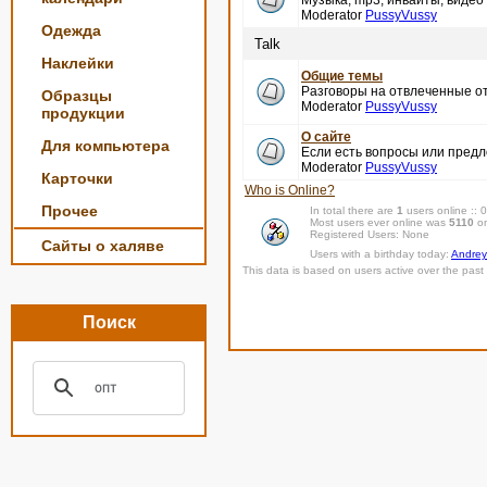
Музыка, mp3, инвайты, видео 
Moderator
PussyVussy
Одежда
Talk
Наклейки
Общие темы
Разговоры на отвлеченные от
Образцы
Moderator
PussyVussy
продукции
О сайте
Для компьютера
Если есть вопросы или пред
Moderator
PussyVussy
Карточки
Who is Online?
Прочее
In total there are
1
users online ::
Most users ever online was
5110
on
Registered Users: None
Сайты о халяве
Users with a birthday today:
Andrey
This data is based on users active over the past 
Поиск