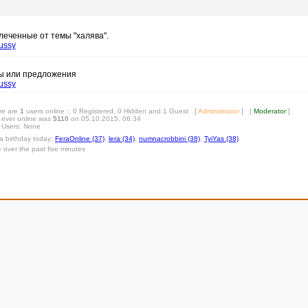
леченные от темы "халява".
ussy
сы или предложения
ussy
ere are
1
users online :: 0 Registered, 0 Hidden and 1 Guest [
Administrator
] [
Moderator
]
 ever online was
5110
on 05.10.2015, 06:34
 Users: None
 a birthday today:
FeraOnline (37)
,
lera (34)
,
numnacrobbini (38)
,
TyiYas (38)
e over the past five minutes