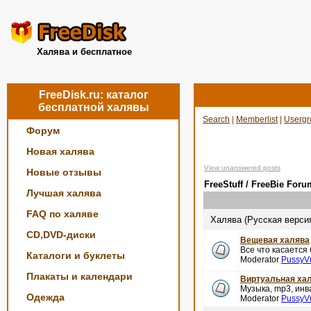
Халява и бесплатное
FreeDisk.ru: каталог
бесплатной халявы
Search
|
Memberlist
|
Usergr
Форум
Новая халява
View unanswered posts
Новые отзывы
FreeStuff / FreeBie Foru
Лучшая халява
FAQ по халяве
Халява (Русская верси
CD,DVD-диски
Вещевая халява
Все что касается
Каталоги и буклеты
Moderator
PussyV
Плакаты и календари
Виртуальная ха
Музыка, mp3, инва
Одежда
Moderator
PussyV