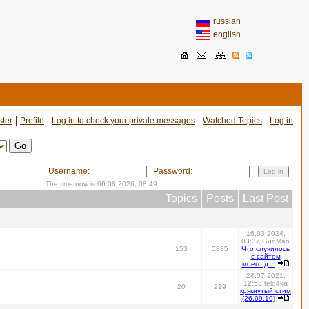
russian
english
|
|
|
|
ster
Profile
Log in to check your private messages
Watched Topics
Log in
Username:
Password:
The time now is 06.08.2026, 08:49
Topics
Posts
Last Post
16.03.2024,
03:37 GunMan
153
5885
Что случилось
с сайтом
моего д…
24.07.2021,
12:53 telo4ka
20
219
крякнутый стим
(26.09.10)