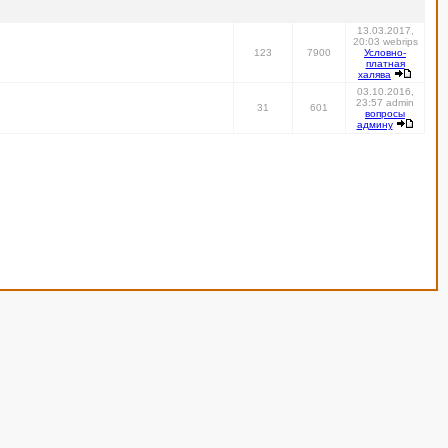
13.03.2017,
20:03 webrips
123
7900
Условно-
платная
халява
03.10.2016,
23:57 admin
31
601
вопросы
админу