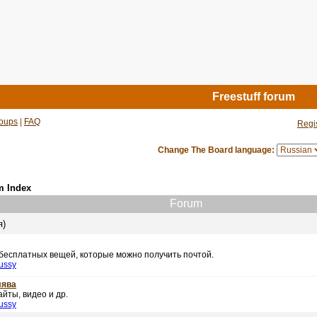
Freestuff forum
oups
|
FAQ
Regi
Change The Board language:
m Index
Forum
я)
 бесплатных вещей, которые можно получить почтой.
ussy
лява
йты, видео и др.
ussy