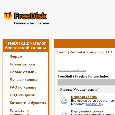
Халява и бесплатное
FreeDisk.ru: каталог
бесплатной халявы
Search
|
Memberlist
|
Usergroups
|
FAQ
Форум
Новая халява
View unanswered posts
Новые отзывы
FreeStuff / FreeBie Forum Index
Лучшая халява
FAQ по халяве
Халява (Русская версия)
CD,DVD-диски
Вещевая халява
Все что касается бесплатных
Каталоги и буклеты
Moderator
PussyVussy
Плакаты и
Виртуальная халява
календари