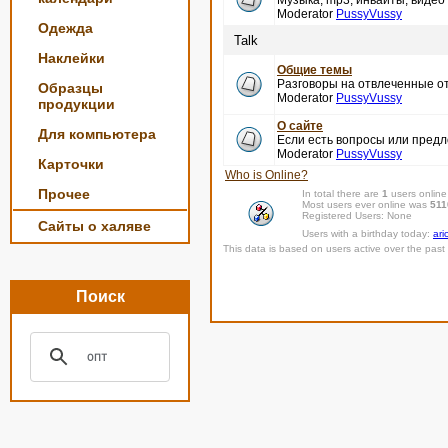
Музыка, mp3, инвайты, видео 
Moderator
PussyVussy
Одежда
Talk
Наклейки
Общие темы
Разговоры на отвлеченные от
Образцы
Moderator
PussyVussy
продукции
О сайте
Для компьютера
Если есть вопросы или пред
Moderator
PussyVussy
Карточки
Who is Online?
Прочее
In total there are
1
users online
Most users ever online was
511
Registered Users: None
Сайты о халяве
Users with a birthday today:
ari
This data is based on users active over the past 
Поиск