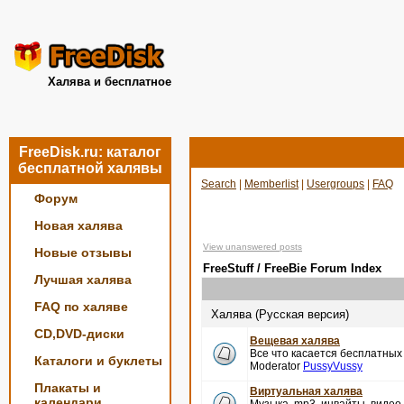
Халява и бесплатное
FreeDisk.ru: каталог
бесплатной халявы
Search
|
Memberlist
|
Usergroups
|
FAQ
Форум
Новая халява
View unanswered posts
Новые отзывы
FreeStuff / FreeBie Forum Index
Лучшая халява
FAQ по халяве
Халява (Русская версия)
CD,DVD-диски
Вещевая халява
Все что касается бесплатных
Каталоги и буклеты
Moderator
PussyVussy
Плакаты и
Виртуальная халява
календари