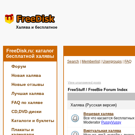
Халява и бесплатное
FreeDisk.ru: каталог
бесплатной халявы
Search
|
Memberlist
|
Usergroups
|
FAQ
Форум
Новая халява
View unanswered posts
Новые отзывы
FreeStuff / FreeBie Forum Index
Лучшая халява
FAQ по халяве
Халява (Русская версия)
CD,DVD-диски
Вещевая халява
Все что касается бесплатных
Каталоги и буклеты
Moderator
PussyVussy
Плакаты и
Виртуальная халява
календари