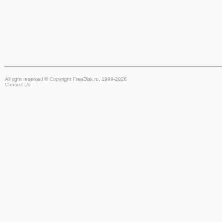
All right reserved © Copyright FreeDisk.ru, 1999-2026
Contact Us