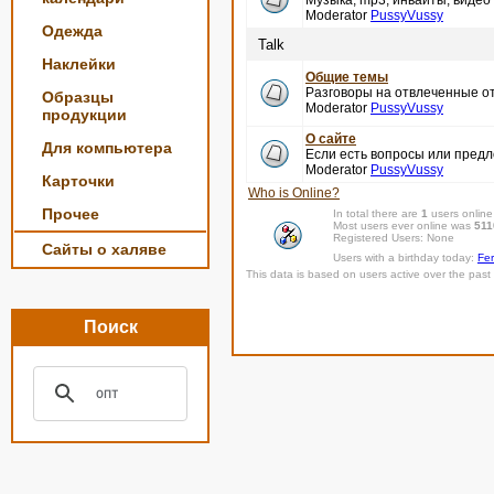
Музыка, mp3, инвайты, видео 
Moderator
PussyVussy
Одежда
Talk
Наклейки
Общие темы
Разговоры на отвлеченные от
Образцы
Moderator
PussyVussy
продукции
О сайте
Для компьютера
Если есть вопросы или пред
Moderator
PussyVussy
Карточки
Who is Online?
Прочее
In total there are
1
users online
Most users ever online was
511
Registered Users: None
Сайты о халяве
Users with a birthday today:
Fer
This data is based on users active over the past 
Поиск