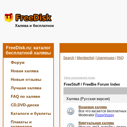
Халява и бесплатное
FreeDisk.ru: каталог
бесплатной халявы
Search
|
Memberlist
|
Usergroups
|
FAQ
Форум
Новая халява
View unanswered posts
Новые отзывы
FreeStuff / FreeBie Forum Index
Лучшая халява
FAQ по халяве
Халява (Русская версия)
CD,DVD-диски
Вещевая халява
Все что касается бесплатных
Каталоги и буклеты
Moderator
PussyVussy
Плакаты и
Виртуальная халява
календари