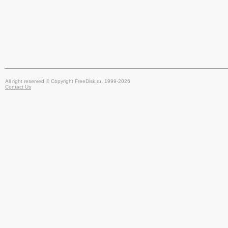
All right reserved © Copyright FreeDisk.ru, 1999-2026
Contact Us