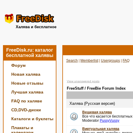
Халява и бесплатное
FreeDisk.ru: каталог
бесплатной халявы
Search
|
Memberlist
|
Usergroups
|
FAQ
Форум
Новая халява
View unanswered posts
Новые отзывы
FreeStuff / FreeBie Forum Index
Лучшая халява
FAQ по халяве
Халява (Русская версия)
CD,DVD-диски
Вещевая халява
Все что касается бесплатных
Каталоги и буклеты
Moderator
PussyVussy
Плакаты и
Виртуальная халява
календари