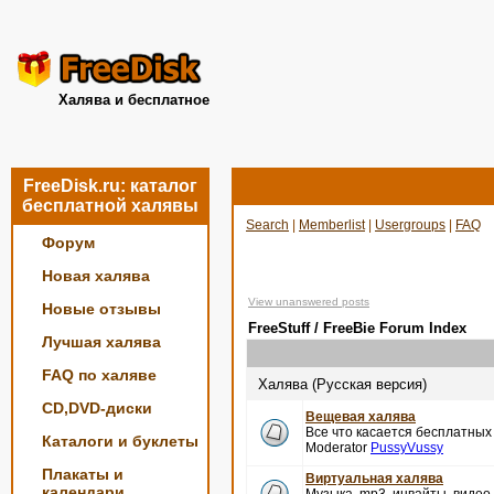
Халява и бесплатное
FreeDisk.ru: каталог
бесплатной халявы
Search
|
Memberlist
|
Usergroups
|
FAQ
Форум
Новая халява
View unanswered posts
Новые отзывы
FreeStuff / FreeBie Forum Index
Лучшая халява
FAQ по халяве
Халява (Русская версия)
CD,DVD-диски
Вещевая халява
Все что касается бесплатных
Каталоги и буклеты
Moderator
PussyVussy
Плакаты и
Виртуальная халява
календари