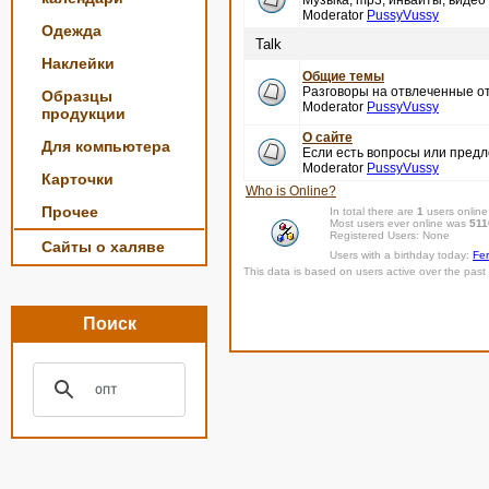
Музыка, mp3, инвайты, видео 
Moderator
PussyVussy
Одежда
Talk
Наклейки
Общие темы
Разговоры на отвлеченные от
Образцы
Moderator
PussyVussy
продукции
О сайте
Для компьютера
Если есть вопросы или пред
Moderator
PussyVussy
Карточки
Who is Online?
Прочее
In total there are
1
users online
Most users ever online was
511
Registered Users: None
Сайты о халяве
Users with a birthday today:
Fer
This data is based on users active over the past 
Поиск