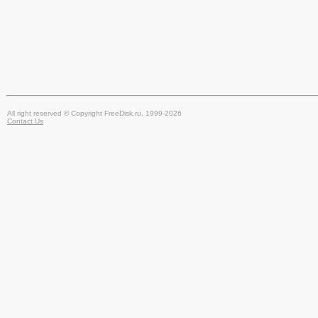
All right reserved © Copyright FreeDisk.ru, 1999-2026
Contact Us