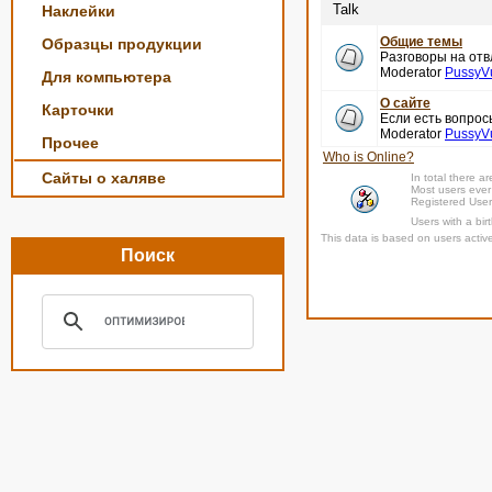
Talk
Наклейки
Общие темы
Образцы продукции
Разговоры на отв
Moderator
PussyV
Для компьютера
О сайте
Карточки
Если есть вопро
Moderator
PussyV
Прочее
Who is Online?
Сайты о халяве
In total there a
Most users ever
Registered Use
Users with a bi
This data is based on users activ
Поиск