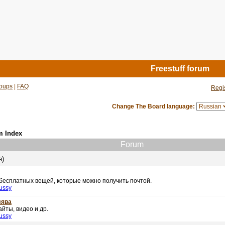
Freestuff forum
oups
|
FAQ
Regi
Change The Board language:
m Index
Forum
я)
 бесплатных вещей, которые можно получить почтой.
ussy
лява
йты, видео и др.
ussy