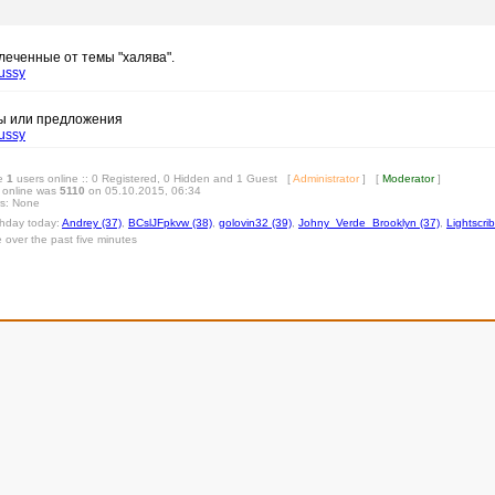
леченные от темы "халява".
ussy
сы или предложения
ussy
re
1
users online :: 0 Registered, 0 Hidden and 1 Guest [
Administrator
] [
Moderator
]
 online was
5110
on 05.10.2015, 06:34
rs: None
rthday today:
Andrey (37)
,
BCslJFpkvw (38)
,
golovin32 (39)
,
Johny_Verde_Brooklyn (37)
,
Lightscri
e over the past five minutes