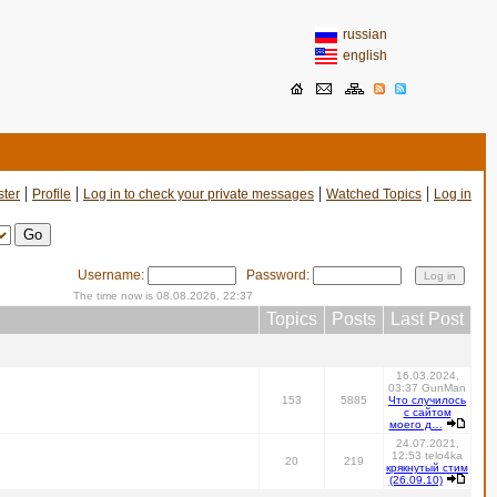
russian
english
|
|
|
|
ster
Profile
Log in to check your private messages
Watched Topics
Log in
Username:
Password:
The time now is 08.08.2026, 22:37
Topics
Posts
Last Post
16.03.2024,
03:37 GunMan
153
5885
Что случилось
с сайтом
моего д…
24.07.2021,
12:53 telo4ka
20
219
крякнутый стим
(26.09.10)