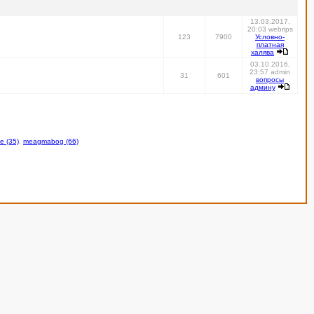
13.03.2017,
20:03 webrips
123
7900
Условно-
платная
халява
03.10.2016,
23:57 admin
31
601
вопросы
админу
be (35)
,
meagmabog (66)