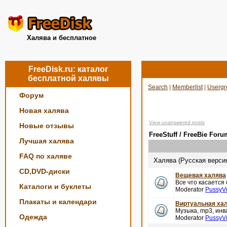
Халява и бесплатное
FreeDisk.ru: каталог
бесплатной халявы
Search
|
Memberlist
|
Usergr
Форум
Новая халява
View unanswered posts
Новые отзывы
FreeStuff / FreeBie Foru
Лучшая халява
FAQ по халяве
Халява (Русская верси
CD,DVD-диски
Вещевая халява
Все что касается
Каталоги и буклеты
Moderator
PussyV
Плакаты и календари
Виртуальная ха
Музыка, mp3, инва
Одежда
Moderator
PussyV