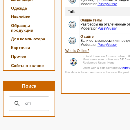
Музыка, mp3, инвайты, видео 
Moderator
PussyVussy
Одежда
Talk
Наклейки
Общие темы
Разговоры на отвлеченные от
Образцы
Moderator
PussyVussy
продукции
О сайте
Для компьютера
Если есть вопросы или пред
Moderator
PussyVussy
Карточки
Who is Online?
Прочее
In total there are
1
users online ::
Most users ever online was
5110
on
Registered Users: None
Сайты о халяве
Users with a birthday today:
Andrey
This data is based on users active over the past 
Поиск