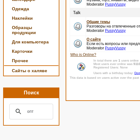
Музыка, mp3, инвайты, видео 
Moderator
PussyVussy
Одежда
Talk
Наклейки
Общие темы
Разговоры на отвлеченные от
Образцы
Moderator
PussyVussy
продукции
О сайте
Для компьютера
Если есть вопросы или пред
Moderator
PussyVussy
Карточки
Who is Online?
Прочее
In total there are
1
users online
Most users ever online was
511
Registered Users: None
Сайты о халяве
Users with a birthday today:
Dom
This data is based on users active over the past 
Поиск