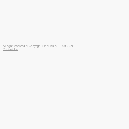
All right reserved © Copyright FreeDisk.ru, 1999-2026
Contact Us