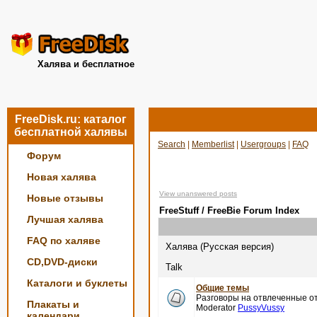
Халява и бесплатное
FreeDisk.ru: каталог
бесплатной халявы
Search
|
Memberlist
|
Usergroups
|
FAQ
Форум
Новая халява
View unanswered posts
Новые отзывы
FreeStuff / FreeBie Forum Index
Лучшая халява
FAQ по халяве
Халява (Русская версия)
CD,DVD-диски
Talk
Каталоги и буклеты
Общие темы
Разговоры на отвлеченные от
Плакаты и
Moderator
PussyVussy
календари