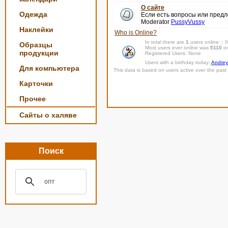
О сайте
Одежда
Если есть вопросы или пред
Moderator
PussyVussy
Наклейки
Who is Online?
In total there are
1
users online ::
Образцы
Most users ever online was
5110
on
продукции
Registered Users: None
Users with a birthday today:
Andrey
Для компьютера
This data is based on users active over the past 
Карточки
Прочее
Сайты о халяве
Поиск