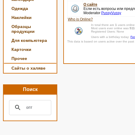
О сайте
Одежда
Если есть вопросы или пред
Moderator
PussyVussy
Наклейки
Who is Online?
In total there are
1
users online
Образцы
Most users ever online was
511
продукции
Registered Users: None
Users with a birthday today:
Fer
Для компьютера
This data is based on users active over the past 
Карточки
Прочее
Сайты о халяве
Поиск