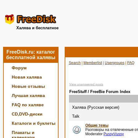
Халява и бесплатное
FreeDisk.ru: каталог
бесплатной халявы
Search
|
Memberlist
|
Usergroups
|
FAQ
Форум
Новая халява
View unanswered posts
Новые отзывы
FreeStuff / FreeBie Forum Index
Лучшая халява
FAQ по халяве
Халява (Русская версия)
CD,DVD-диски
Talk
Каталоги и буклеты
Общие темы
Разговоры на отвлеченные от
Плакаты и
Moderator
PussyVussy
календари