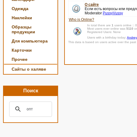
О сайте
Одежда
Если есть вопросы или пред
Moderator
PussyVussy
Наклейки
Who is Online?
In total there are
1
users online ::
Образцы
Most users ever online was
5110
on
продукции
Registered Users: None
Users with a birthday today:
Andrey
Для компьютера
This data is based on users active over the past 
Карточки
Прочее
Сайты о халяве
Поиск