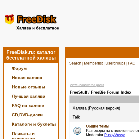
Халява и бесплатное
FreeDisk.ru: каталог
бесплатной халявы
Search
|
Memberlist
|
Usergroups
|
FAQ
Форум
Новая халява
View unanswered posts
Новые отзывы
FreeStuff / FreeBie Forum Index
Лучшая халява
FAQ по халяве
Халява (Русская версия)
CD,DVD-диски
Talk
Каталоги и буклеты
Общие темы
Разговоры на отвлеченные от
Плакаты и
Moderator
PussyVussy
календари