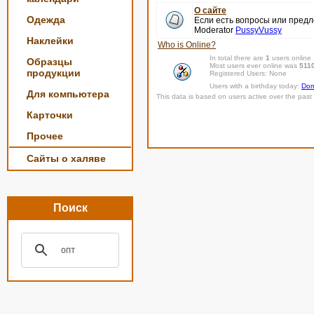
О сайте
Одежда
Если есть вопросы или пред
Moderator
PussyVussy
Наклейки
Who is Online?
In total there are
1
users online
Образцы
Most users ever online was
511
продукции
Registered Users: None
Users with a birthday today:
Dom
Для компьютера
This data is based on users active over the past 
Карточки
Прочее
Сайты о халяве
Поиск