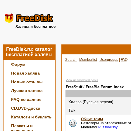
Халява и бесплатное
FreeDisk.ru: каталог
бесплатной халявы
Search
|
Memberlist
|
Usergroups
|
FAQ
Форум
Новая халява
View unanswered posts
Новые отзывы
FreeStuff / FreeBie Forum Index
Лучшая халява
FAQ по халяве
Халява (Русская версия)
CD,DVD-диски
Talk
Каталоги и буклеты
Общие темы
Разговоры на отвлеченные от
Плакаты и
Moderator
PussyVussy
календари