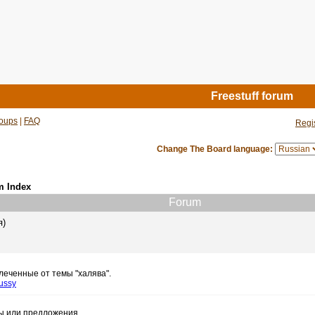
Freestuff forum
oups
|
FAQ
Regi
Change The Board language:
m Index
Forum
я)
леченные от темы "халява".
ussy
сы или предложения