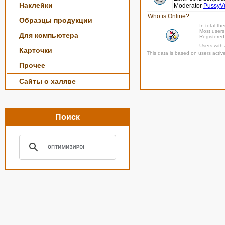
Наклейки
Moderator
PussyV
Who is Online?
Образцы продукции
In total th
Most users
Для компьютера
Registered
Users with
Карточки
This data is based on users activ
Прочее
Сайты о халяве
Поиск