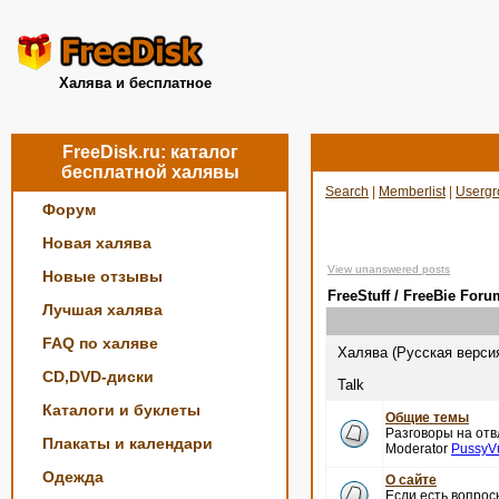
Халява и бесплатное
FreeDisk.ru: каталог
бесплатной халявы
Search
|
Memberlist
|
Usergr
Форум
Новая халява
View unanswered posts
Новые отзывы
FreeStuff / FreeBie Foru
Лучшая халява
FAQ по халяве
Халява (Русская верси
CD,DVD-диски
Talk
Каталоги и буклеты
Общие темы
Разговоры на отв
Плакаты и календари
Moderator
PussyV
Одежда
О сайте
Если есть вопро