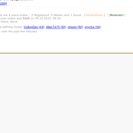
ussy
ere are
1
users online :: 0 Registered, 0 Hidden and 1 Guest [
Administrator
] [
Moderator
]
 ever online was
5110
on 05.10.2015, 06:34
 Users: None
 a birthday today:
CollupDan (43)
,
dilan7475 (30)
,
mrxam (50)
,
vnycha (34)
e over the past five minutes