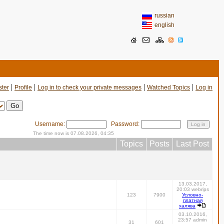
russian
english
|
|
|
|
ster
Profile
Log in to check your private messages
Watched Topics
Log in
Username:
Password:
The time now is 07.08.2026, 04:35
Topics
Posts
Last Post
13.03.2017,
20:03 webrips
123
7900
Условно-
платная
халява
03.10.2016,
23:57 admin
31
601